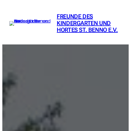
Zum
Inhalt
FREUNDE DES
springen
KINDERGARTEN UND
HORTES ST. BENNO E.V.