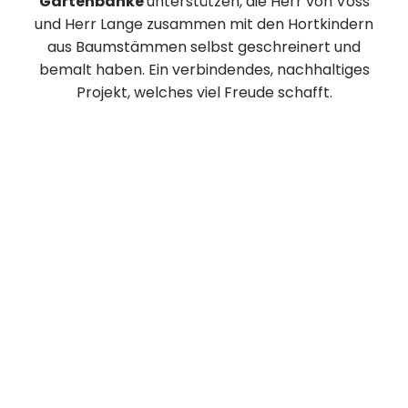
Gartenbänke
unterstützen, die Herr von Voss
und Herr Lange zusammen mit den Hortkindern
aus Baumstämmen selbst geschreinert und
bemalt haben. Ein verbindendes, nachhaltiges
Projekt, welches viel Freude schafft.
Basketballkorb
Ein
neuer Basketballkorb
für den Garten hielt
Einzug. Das freut uns besonders, nachdem
(gemeinsame) Bewegung bekanntermaßen
wichtig für die gesunde körperliche, geistige und
psychosoziale Entwicklung von Kindern ist.
Klappbänke und -tische